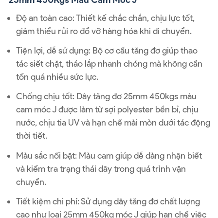
Độ an toàn cao
: Thiết kế chắc chắn, chịu lực tốt,
giảm thiểu rủi ro đổ vỡ hàng hóa khi di chuyển.
Tiện lợi, dễ sử dụng
: Bộ cơ cấu tăng đơ giúp thao
tác siết chặt, tháo lắp nhanh chóng mà không cần
tốn quá nhiều sức lực.
Chống chịu tốt
: Dây tăng đơ 25mm 450kgs màu
cam móc J được làm từ sợi polyester bền bỉ, chịu
nước, chịu tia UV và hạn chế mài mòn dưới tác động
thời tiết.
Màu sắc nổi bật
: Màu cam giúp dễ dàng nhận biết
và kiểm tra trạng thái dây trong quá trình vận
chuyển.
Tiết kiệm chi phí
: Sử dụng dây tăng đơ chất lượng
cao như loại 25mm 450kg móc J giúp hạn chế việc