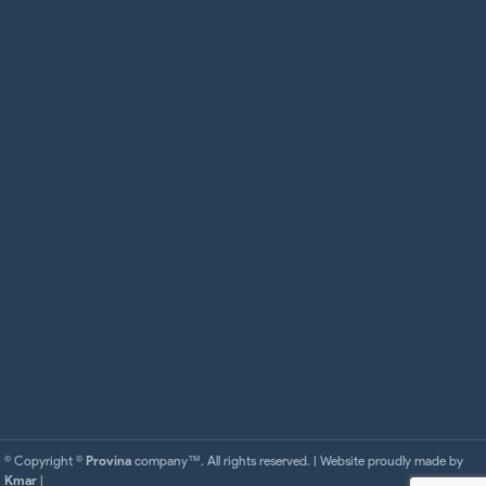
© Copyright ©
Provina
company™. All rights reserved. | Website proudly made by
Kmar
|