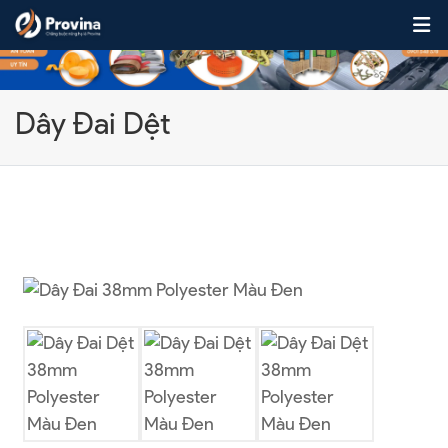
Skip to content
Dây Đai Dệt