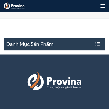
Skip to content
Lưới Quấn Pallet Màu Đen
Danh Mục Sản Phẩm