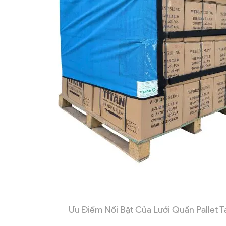
Ưu Điểm Nổi Bật Của Lưới Quấn Pallet T