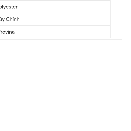
olyester
ùy Chỉnh
rovina