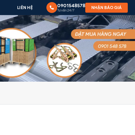
0901548578
G
LIÊN HỆ
NHẬN BÁO GIÁ
Tư vấn 24/7