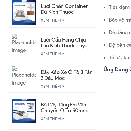
Lưới Chắn Container
Tiết kiệm 
Đủ Kích Thước
Bảo vệ mô
XEM THÊM
Dễ dàng sử
Lưới Cẩu Hàng Chịu
Độ bền ca
Lực Kích Thước Tùy
Chỉnh
XEM THÊM
Tối ưu kh
Ứng Dụng C
Dây Kéo Xe Ô Tô 3 Tấn
2 Đầu Móc
XEM THÊM
Bộ Dây Tăng Đơ Vận
Chuyển Ô Tô 50mm
2.5 Tấn
XEM THÊM