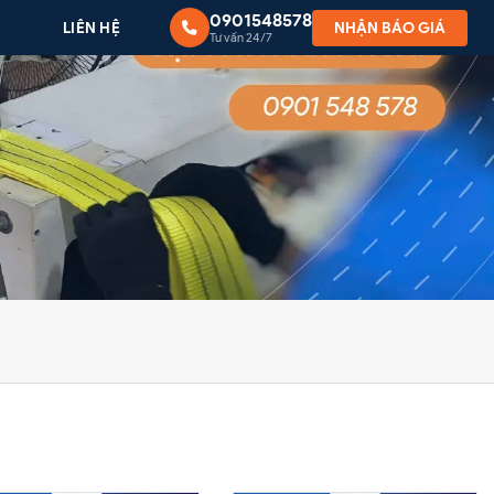
0901548578
G
LIÊN HỆ
NHẬN BÁO GIÁ
Tư vấn 24/7