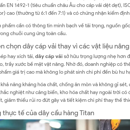
ẩn EN 1492-1 (tiêu chuẩn châu Âu cho cáp vải dệt dẹt), I
or) cao (thường từ 6:1 đến 7:1) và có chứng nhận kiểm định
n phẩm cần có thông tin minh bạch về tải trọng, nguồn gố
rong chuỗi cung ứng toàn cầu.
ên chọn dây cáp vải thay vì các vật liệu nân
hép hay xích tải,
dây cáp vải
sở hữu trọng lượng nhẹ hơn đ
, trầy xước bề mặt vật nâng. Nhờ đó, doanh nghiệp có th
hẩm giá trị cao mà không lo phát sinh chi phí đền bù hư hạ
i khả năng kháng hóa chất, chống ăn mòn và không gỉ sét,
hắc nghiệt như cảng biển, kho hóa chất hay ngoài trời có đ
t, giảm thiểu rủi ro đứt gãy và tiết kiệm chi phí thay thế t
 thực tế của dây cẩu hàng Titan