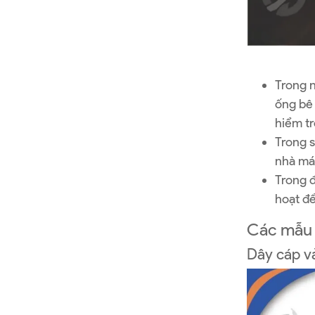
Trong n
ống bê 
hiểm tr
Trong s
nhà máy
Trong đ
hoạt đ
Các mẫu d
Dây cáp vả