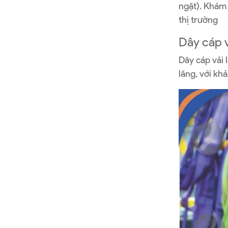
ngặt). Khám 
thị trường
Dây cáp v
Dây cáp vải 
lăng, với kh