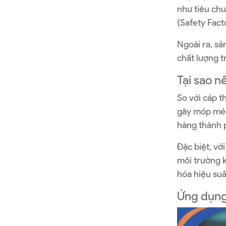
như tiêu chu
(Safety Fact
Ngoài ra, sả
chất lượng t
Tại sao n
So với cáp t
gây móp méo
hàng thành p
Đặc biệt, vớ
môi trường k
hóa hiệu suấ
Ứng dụng