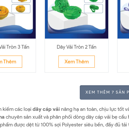
ải Tròn 3 Tấn
Dây Vải Tròn 2 Tấn
m Thêm
Xem Thêm
XEM THÊM 7 SẢN 
 kiếm các loại
dây cáp vải
nâng hạ an toàn, chịu lực tốt 
na
chuyên sản xuất và phân phối dòng dây cáp vải bẹ cẩu h
 phẩm được dệt từ 100% sợi Polyester siêu bền, đầy đủ tả