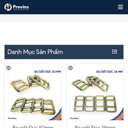
Skip to content
Loại Khác
Danh Mục Sản Phẩm
Bọ siết Đúc 50mm
Bọ siết Đúc 38mm