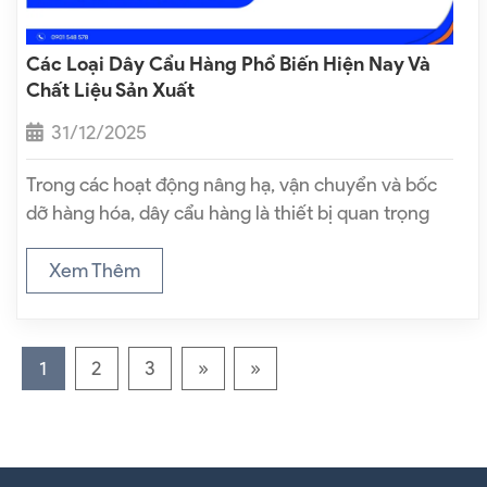
Các Loại Dây Cẩu Hàng Phổ Biến Hiện Nay Và
Chất Liệu Sản Xuất
31/12/2025
Trong các hoạt động nâng hạ, vận chuyển và bốc
dỡ hàng hóa, dây cẩu hàng là thiết bị quan trọng
giúp kết nối tải trọng với hệ thống nâng hạ, đảm
bảo quá trình làm việc diễn ra an…
Xem Thêm
1
2
3
»
»