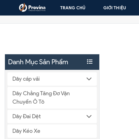
Skip to content
TRANG CHỦ
GIỚI THIỆU
Lưới Quấn Pallet Màu Xanh Lá
Danh Mục Sản Phẩm
Dây cáp vải
Dây Chằng Tăng Đơ Vận
Chuyển Ô Tô
Dây Đai Dệt
Dây Kéo Xe