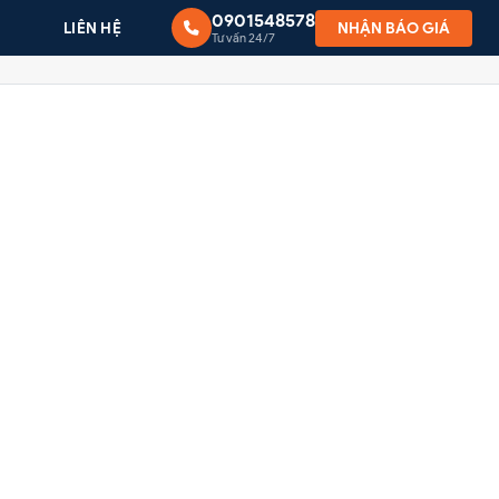
0901548578
G
LIÊN HỆ
NHẬN BÁO GIÁ
Tư vấn 24/7