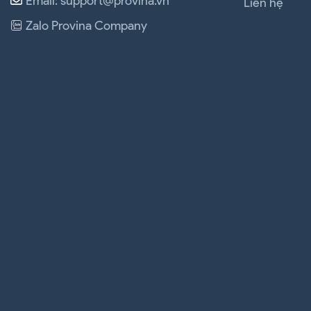
Email: support@provina.vn
Liên hệ
Zalo Provina Company