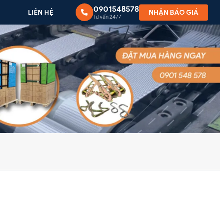
0901548578
G
LIÊN HỆ
NHẬN BÁO GIÁ
Tư vấn 24/7