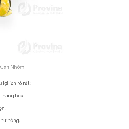
m Cán Nhôm
ợi ích rõ rệt:
m hàng hóa.
ọn.
t hư hỏng.