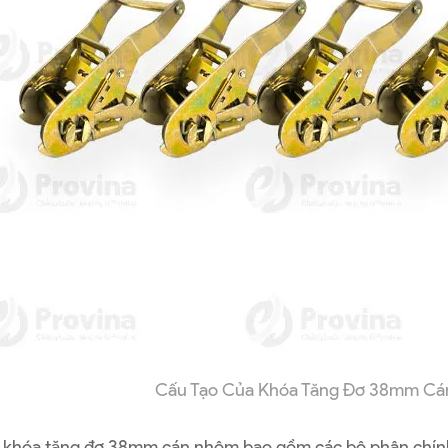
Cấu Tạo Của Khóa Tăng Đơ 38mm C
 khóa tăng đơ 38mm cán nhôm bao gồm các bộ phận chín