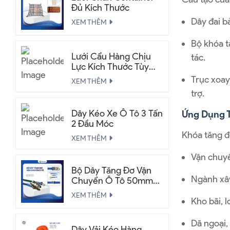
Đủ Kích Thước
Dây đai b
XEM THÊM
Bộ khóa t
Lưới Cẩu Hàng Chịu
tác.
Lực Kích Thước Tùy
Chỉnh
Trục xoay
XEM THÊM
trợ.
Dây Kéo Xe Ô Tô 3 Tấn
Ứng Dụng 
2 Đầu Móc
Khóa tăng đ
XEM THÊM
Vận chuyển
Bộ Dây Tăng Đơ Vận
Ngành xây
Chuyển Ô Tô 50mm
2.5 Tấn
XEM THÊM
Kho bãi, l
Dã ngoại,
Dây Vải Kéo Hàng