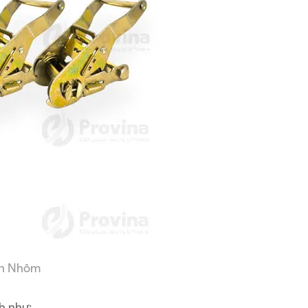
án Nhôm
h như: