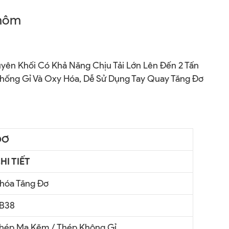
hôm
ên Khối Có Khả Năng Chịu Tải Lớn Lên Đến 2 Tấn
Chống Gỉ Và Oxy Hóa, Dễ Sử Dụng Tay Quay Tăng Đơ
ĐƠ
HI TIẾT
hóa Tăng Đơ
B38
hép Mạ Kẽm / Thép Không Gỉ