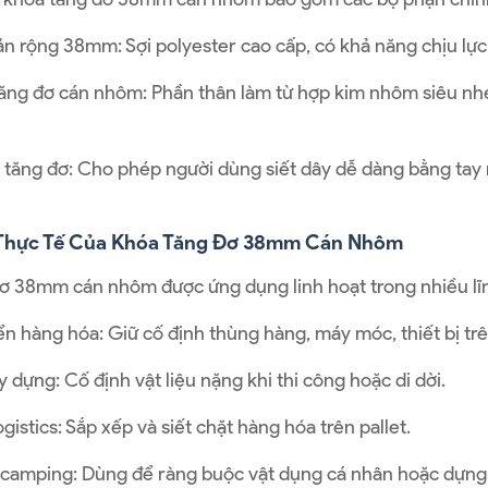
ản rộng 38mm: Sợi polyester cao cấp, có khả năng chịu lực 
ăng đơ cán nhôm: Phần thân làm từ hợp kim nhôm siêu nhẹ
 tăng đơ: Cho phép người dùng siết dây dễ dàng bằng ta
Thực Tế Của Khóa Tăng Đơ 38mm Cán Nhôm
ơ 38mm cán nhôm được ứng dụng linh hoạt trong nhiều lĩ
 hàng hóa: Giữ cố định thùng hàng, máy móc, thiết bị trên 
 dựng: Cố định vật liệu nặng khi thi công hoặc di dời.
ogistics: Sắp xếp và siết chặt hàng hóa trên pallet.
 camping: Dùng để ràng buộc vật dụng cá nhân hoặc dựng l