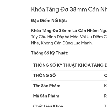
Khóa Tăng Đơ 38mm Cán N
Đặc Điểm Nổi Bật:
Khóa Tăng Đơ 38mm Là Cán Nhôm
Nguy
Tùy Cấu Hình Dây Và Móc. Với Ưu Điểm 
Nhẹ, Không Cần Dùng Lực Mạnh.
Thông Số Kỹ Thuật:
THÔNG SỐ KỸ THUẬT KHÓA TĂNG 
THÔNG SỐ
C
Tên Sản Phẩm
K
Mã Sản Phẩm
R
Chất Liệu Khóa
T