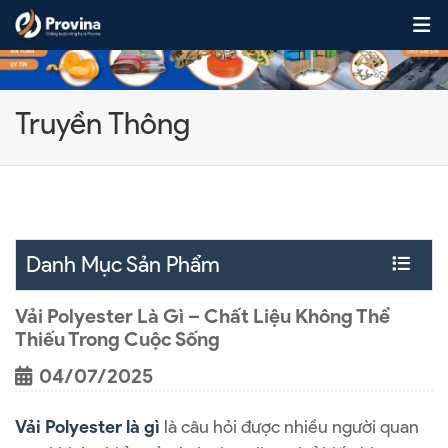
Skip to content
Truyền Thông
Danh Mục Sản Phẩm
Vải Polyester Là Gì – Chất Liệu Không Thể
Thiếu Trong Cuộc Sống
04/07/2025
Vải Polyester là gì
là câu hỏi được nhiều người quan