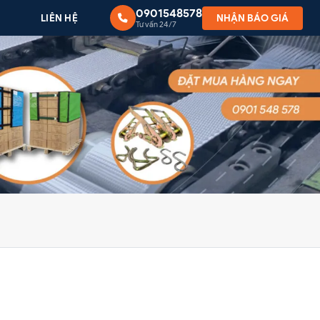
0901548578
G
LIÊN HỆ
NHẬN BÁO GIÁ
Tư vấn 24/7