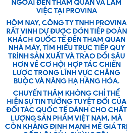
NGOÀI ĐẾN THAM QUAN VÀ LÀM
VIỆC TẠI PROVINA
HÔM NAY,
CÔNG TY TNHH PROVINA
RẤT VINH DỰ ĐƯỢC ĐÓN TIẾP ĐOÀN
KHÁCH QUỐC TẾ ĐẾN THAM QUAN
NHÀ MÁY, TÌM HIỂU TRỰC TIẾP QUY
TRÌNH SẢN XUẤT VÀ TRAO ĐỔI SÂU
HƠN VỀ CƠ HỘI HỢP TÁC CHIẾN
LƯỢC TRONG LĨNH VỰC CHẰNG
BUỘC VÀ NÂNG HẠ HÀNG HÓA.
CHUYẾN THĂM KHÔNG CHỈ THỂ
HIỆN SỰ TIN TƯỞNG TUYỆT ĐỐI CỦA
ĐỐI TÁC QUỐC TẾ DÀNH CHO CHẤT
LƯỢNG SẢN PHẨM VIỆT NAM, MÀ
CÒN KHẲNG ĐỊNH MẠNH MẼ GIÁ TRỊ