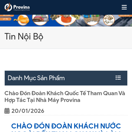
Skip to content
Tin Nội Bộ
Danh Mục Sản Phẩm
Chào Đón Đoàn Khách Quốc Tế Tham Quan Và
Hợp Tác Tại Nhà Máy Provina
20/01/2026
CHÀO ĐÓN ĐOÀN KHÁCH NƯỚC