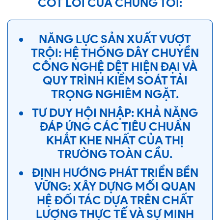
CỐT LÕI CỦA CHÚNG TÔI:
NĂNG LỰC SẢN XUẤT VƯỢT
TRỘI:
HỆ THỐNG DÂY CHUYỀN
CÔNG NGHỆ DỆT HIỆN ĐẠI VÀ
QUY TRÌNH KIỂM SOÁT TẢI
TRỌNG NGHIÊM NGẶT.
TƯ DUY HỘI NHẬP:
KHẢ NĂNG
ĐÁP ỨNG CÁC TIÊU CHUẨN
KHẮT KHE NHẤT CỦA THỊ
TRƯỜNG TOÀN CẦU.
ĐỊNH HƯỚNG PHÁT TRIỂN BỀN
VỮNG:
XÂY DỰNG MỐI QUAN
HỆ ĐỐI TÁC DỰA TRÊN CHẤT
LƯỢNG THỰC TẾ VÀ SỰ MINH