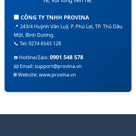
🏢 CÔNG TY TNHH PROVINA
📍 243/4 Huỳnh Văn Luỹ, P. Phú Lợi, TP. Thủ Dầu
Một, Bình Dương.
📞 Tel: 0274 6543 128
0901 548 578
☎️ Hotline/Zalo:
📧 Email: support@provina.vn
🌐 Website: www.provina.vn
Chào Đón Đoàn Khách Quốc Tế Tham Quan Và Hợp Tác Tại Nhà Máy
Provina