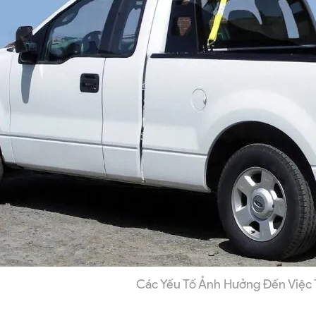
Các Yếu Tố Ảnh Hưởng Đến Việc T