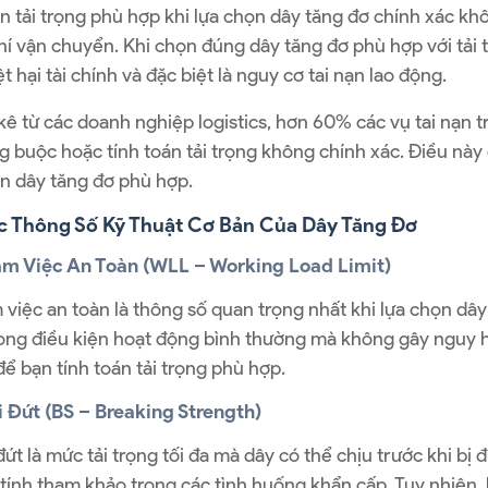
án tải trọng phù hợp khi lựa chọn dây tăng đơ chính xác k
hí vận chuyển. Khi chọn đúng dây tăng đơ phù hợp với tải 
t hại tài chính và đặc biệt là nguy cơ tai nạn lao động.
ê từ các doanh nghiệp logistics, hơn 60% các vụ tai nạn t
ng buộc hoặc tính toán tải trọng không chính xác. Điều này 
n dây tăng đơ phù hợp.
c Thông Số Kỹ Thuật Cơ Bản Của Dây Tăng Đơ
àm Việc An Toàn (WLL – Working Load Limit)
m việc an toàn là thông số quan trọng nhất khi lựa chọn dây 
rong điều kiện hoạt động bình thường mà không gây nguy h
để bạn tính toán tải trọng phù hợp.
i Đứt (BS – Breaking Strength)
 đứt là mức tải trọng tối đa mà dây có thể chịu trước khi 
tính tham khảo trong các tình huống khẩn cấp. Tuy nhiên, 