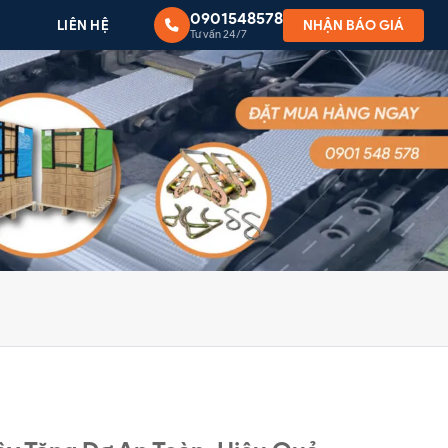
0901548578
G
LIÊN HỆ
NHẬN BÁO GIÁ
Tư vấn 24/7