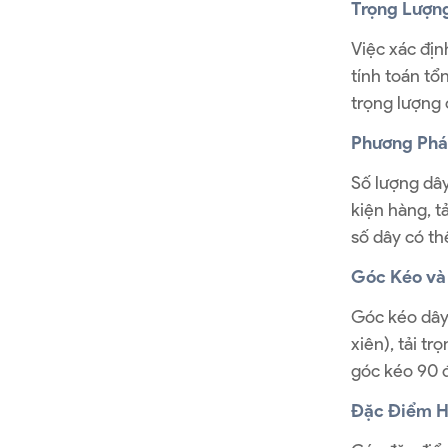
Trọng Lượn
Việc xác địn
tính toán tổ
trọng lượng 
Phương Phá
Số lượng dây
kiện hàng, t
số dây có th
Góc Kéo và
Góc kéo dây 
xiên), tải t
góc kéo 90 
Đặc Điểm H