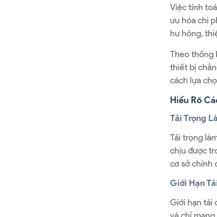
Việc tính to
ưu hóa chi p
hư hỏng, thiệ
Theo thống k
thiết bị chằ
cách lựa chọ
Hiểu Rõ Cá
Tải Trọng L
Tải trọng là
chịu được t
cơ sở chính 
Giới Hạn Tả
Giới hạn tải
và chỉ mang 