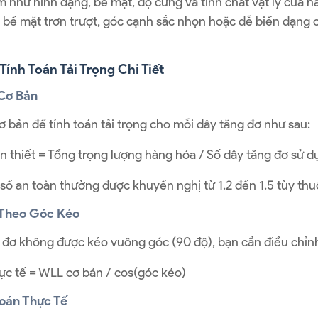
 như hình dạng, bề mặt, độ cứng và tính chất vật lý của 
bề mặt trơn trượt, góc cạnh sắc nhọn hoặc dễ biến dạng c
ính Toán Tải Trọng Chi Tiết
Cơ Bản
 bản để tính toán tải trọng cho mỗi dây tăng đơ như sau:
 thiết = Tổng trọng lượng hàng hóa / Số dây tăng đơ sử d
số an toàn thường được khuyến nghị từ 1.2 đến 1.5 tùy thu
 Theo Góc Kéo
 đơ không được kéo vuông góc (90 độ), bạn cần điều chỉnh
ực tế = WLL cơ bản / cos(góc kéo)
Toán Thực Tế