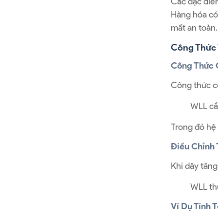
Các đặc điểm
Hàng hóa có 
mất an toàn.
Công Thức T
Công Thức 
Công thức cơ
WLL cần
Trong đó hệ 
Điều Chỉnh
Khi dây tăng
WLL th
Ví Dụ Tính 