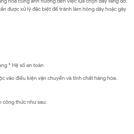
hàng hóa cũng ảnh hưởng đến việc lựa chọn dây tăng đơ.
ần được xử lý đặc biệt để tránh làm hỏng dây hoặc gây
ụng * Hệ số an toàn
ộc vào điều kiện vận chuyển và tính chất hàng hóa.
 công thức như sau:​