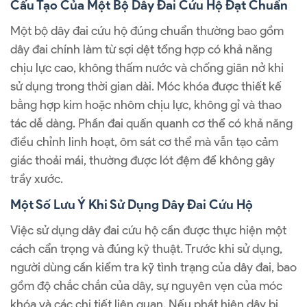
Cấu Tạo Của Một Bộ Dây Đai Cứu Hộ Đạt Chuẩn
Một bộ dây đai cứu hộ đúng chuẩn thường bao gồm
dây đai chính làm từ sợi dệt tổng hợp có khả năng
chịu lực cao, không thấm nước và chống giãn nở khi
sử dụng trong thời gian dài. Móc khóa được thiết kế
bằng hợp kim hoặc nhôm chịu lực, không gỉ và thao
tác dễ dàng. Phần đai quấn quanh cơ thể có khả năng
điều chỉnh linh hoạt, ôm sát cơ thể mà vẫn tạo cảm
giác thoải mái, thường được lót đệm để không gây
trầy xước.
Một Số Lưu Ý Khi Sử Dụng Dây Đai Cứu Hộ
Việc sử dụng dây đai cứu hộ cần được thực hiện một
cách cẩn trọng và đúng kỹ thuật. Trước khi sử dụng,
người dùng cần kiểm tra kỹ tình trạng của dây đai, bao
gồm độ chắc chắn của dây, sự nguyên vẹn của móc
khóa và các chi tiết liên quan. Nếu phát hiện dây bị