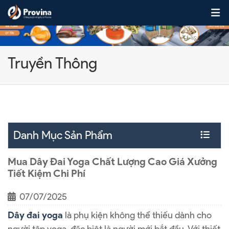
Skip to content
Truyền Thông
Danh Mục Sản Phẩm
Mua Dây Đai Yoga Chất Lượng Cao Giá Xưởng
Tiết Kiệm Chi Phí
07/07/2025
Dây đai yoga
là phụ kiện không thể thiếu dành cho