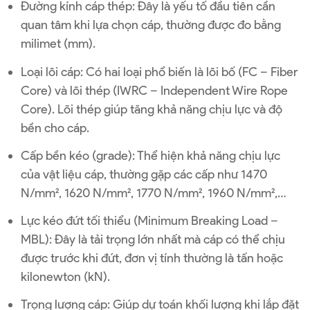
Đường kính cáp thép: Đây là yếu tố đầu tiên cần
quan tâm khi lựa chọn cáp, thường được đo bằng
milimet (mm).
Loại lõi cáp: Có hai loại phổ biến là lõi bố (FC – Fiber
Core) và lõi thép (IWRC – Independent Wire Rope
Core). Lõi thép giúp tăng khả năng chịu lực và độ
bền cho cáp.
Cấp bền kéo (grade): Thể hiện khả năng chịu lực
của vật liệu cáp, thường gặp các cấp như 1470
N/mm², 1620 N/mm², 1770 N/mm², 1960 N/mm²,…
Lực kéo đứt tối thiểu (Minimum Breaking Load –
MBL): Đây là tải trọng lớn nhất mà cáp có thể chịu
được trước khi đứt, đơn vị tính thường là tấn hoặc
kilonewton (kN).
Trọng lượng cáp: Giúp dự toán khối lượng khi lắp đặt