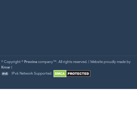
© Copyright ©
Provina
company™. All rights reserved. | Website proudly made by
Kmar
|
IPv6 Network Supported