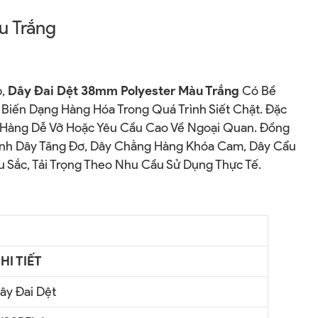
u Trắng
p,
Dây Đai Dệt 38mm Polyester Màu Trắng
Có Bề
Biến Dạng Hàng Hóa Trong Quá Trình Siết Chặt. Đặc
i Hàng Dễ Vỡ Hoặc Yêu Cầu Cao Về Ngoại Quan. Đồng
ành Dây Tăng Đơ, Dây Chằng Hàng Khóa Cam, Dây Cẩu
 Sắc, Tải Trọng Theo Nhu Cầu Sử Dụng Thực Tế.
HI TIẾT
ây Đai Dệt