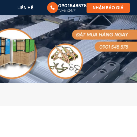
0901548578
G
LIÊN HỆ
NHẬN BÁO GIÁ
Tư vấn 24/7