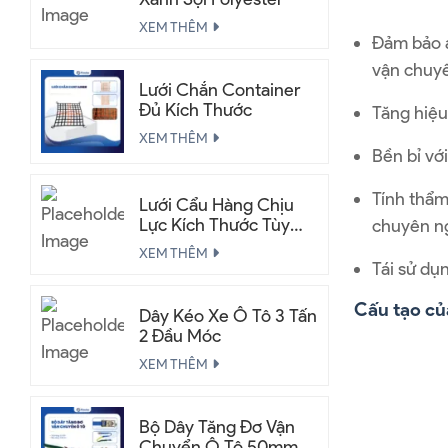
XEM THÊM
Đảm bảo a
vận chuy
Lưới Chắn Container
Đủ Kích Thước
Tăng hiệu
XEM THÊM
Bền bỉ với
Tính thẩm
Lưới Cẩu Hàng Chịu
Lực Kích Thước Tùy
chuyên n
Chỉnh
XEM THÊM
Tái sử dụn
Cấu tạo củ
Dây Kéo Xe Ô Tô 3 Tấn
2 Đầu Móc
XEM THÊM
Bộ Dây Tăng Đơ Vận
Chuyển Ô Tô 50mm