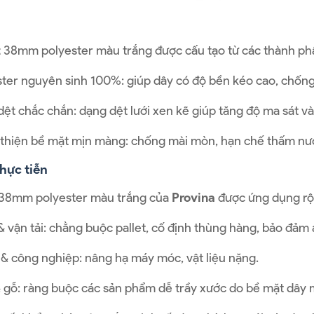
t
38mm polyester màu trắng được cấu tạo từ các thành phầ
ster nguyên sinh 100%: giúp dây có độ bền kéo cao, chống c
dệt chắc chắn: dạng dệt lưới xen kẽ giúp tăng độ ma sát 
thiện bề mặt mịn màng: chống mài mòn, hạn chế thấm nướ
hực tiễn
 38mm polyester màu trắng của
Provina
được ứng dụng rộn
 & vận tải: chằng buộc pallet, cố định thùng hàng, bảo đảm 
& công nghiệp: nâng hạ máy móc, vật liệu nặng.
& gỗ: ràng buộc các sản phẩm dễ trầy xước do bề mặt dây