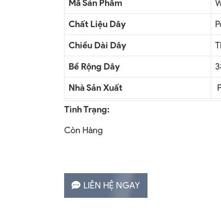
Mã Sản Phẩm
W
Chất Liệu Dây
P
Chiều Dài Dây
T
Bề Rộng Dây
3
Nhà Sản Xuất
P
Tình Trạng:
Còn Hàng
LIÊN HỆ NGAY