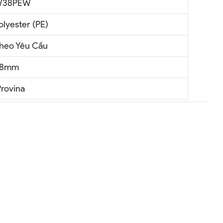
38PEW
olyester (PE)
heo Yêu Cầu
8mm
rovina