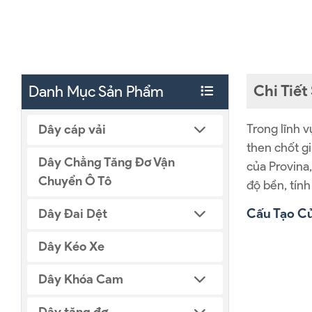
Chi Tiế
Danh Mục Sản Phẩm
Trong lĩnh v
Dây cáp vải
then chốt g
Dây Chằng Tăng Đơ Vận
của Provina
Chuyển Ô Tô
độ bền, tính
Cấu Tạo C
Dây Đai Dệt
Dây Kéo Xe
Dây Khóa Cam
Dây tăng đơ