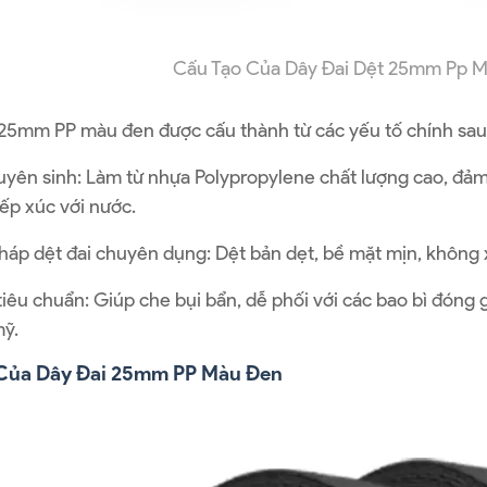
Cấu Tạo Của Dây Đai Dệt 25mm Pp 
 25mm PP màu đen được cấu thành từ các yếu tố chính sau
uyên sinh: Làm từ nhựa Polypropylene chất lượng cao, đảm 
iếp xúc với nước.
áp dệt đai chuyên dụng: Dệt bản dẹt, bề mặt mịn, không x
iêu chuẩn: Giúp che bụi bẩn, dễ phối với các bao bì đóng 
ỹ.
Của Dây Đai 25mm PP Màu Đen