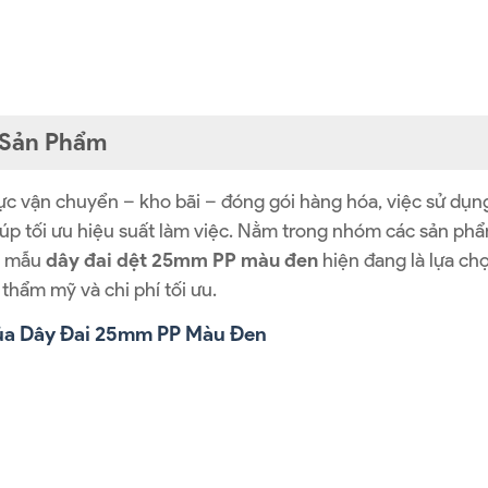
t Sản Phẩm
ực vận chuyển – kho bãi – đóng gói hàng hóa, việc sử dụng
iúp tối ưu hiệu suất làm việc. Nằm trong nhóm các sản p
, mẫu
dây đai dệt 25mm PP màu đen
hiện đang là lựa ch
 thẩm mỹ và chi phí tối ưu.
ủa Dây Đai 25mm PP Màu Đen