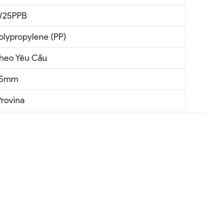
25PPB
olypropylene (PP)
heo Yêu Cầu
5mm
rovina