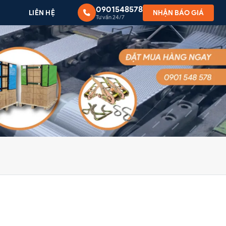
0901548578
G
LIÊN HỆ
NHẬN BÁO GIÁ
Tư vấn 24/7