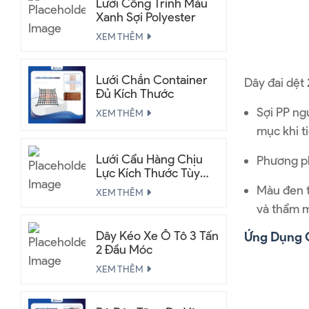
Lưới Công Trình Màu
Xanh Sợi Polyester
XEM THÊM
Lưới Chắn Container
Dây đai dệt
Đủ Kích Thước
Sợi PP ng
XEM THÊM
mục khi t
Lưới Cẩu Hàng Chịu
Phương ph
Lực Kích Thước Tùy
Chỉnh
Màu đen t
XEM THÊM
và thẩm m
Dây Kéo Xe Ô Tô 3 Tấn
Ứng Dụng 
2 Đầu Móc
XEM THÊM