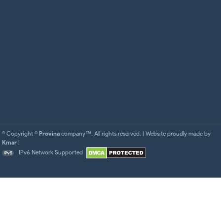
© Copyright ©
Provina
company™. All rights reserved. | Website proudly made by
Kmar
|
IPv6 Network Supported