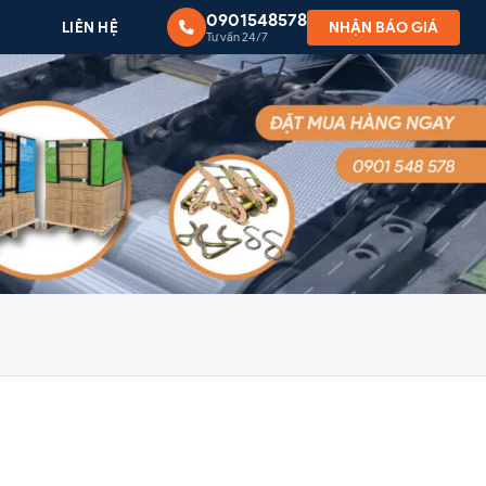
0901548578
G
LIÊN HỆ
NHẬN BÁO GIÁ
Tư vấn 24/7