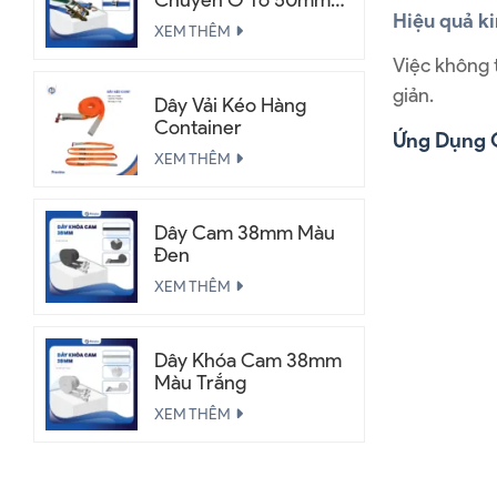
Chuyển Ô Tô 50mm
Hiệu quả ki
2.5 Tấn
XEM THÊM
Việc không t
giản.
Dây Vải Kéo Hàng
Container
Ứng Dụng 
XEM THÊM
Dây Cam 38mm Màu
Đen
XEM THÊM
Dây Khóa Cam 38mm
Màu Trắng
XEM THÊM