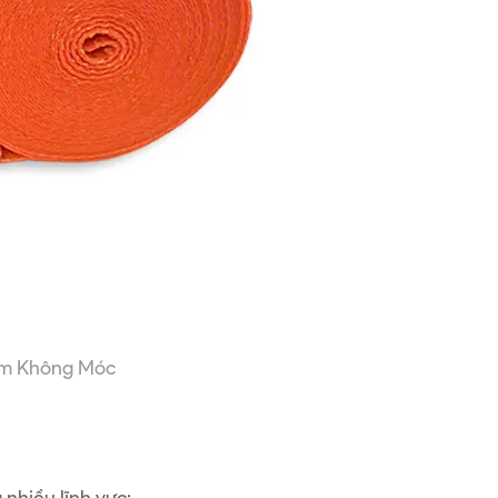
am Không Móc
nhiều lĩnh vực: