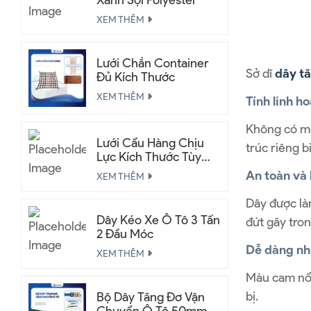
Xanh Sợi Polyester
XEM THÊM
Lưới Chắn Container
Sở dĩ
dây t
Đủ Kích Thước
XEM THÊM
Tính linh h
Không có mó
Lưới Cẩu Hàng Chịu
trúc riêng bi
Lực Kích Thước Tùy
Chỉnh
An toàn và 
XEM THÊM
Dây được làm
Dây Kéo Xe Ô Tô 3 Tấn
đứt gãy tron
2 Đầu Móc
Dễ dàng nh
XEM THÊM
Màu cam nổi
bị.
Bộ Dây Tăng Đơ Vận