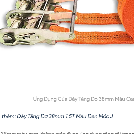
Ứng Dụng Của Dây Tăng Đơ 38mm Màu C
 thêm:
Dây Tăng Đơ 38mm 1.5T Màu Đen Móc J
 38mm màu cam không móc được ứng dụng rộng rãi trong 