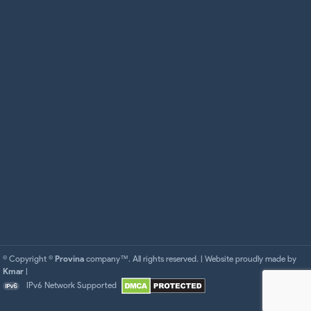
© Copyright ©
Provina
company™. All rights reserved. | Website proudly made by
Kmar
|
IPv6 Network Supported