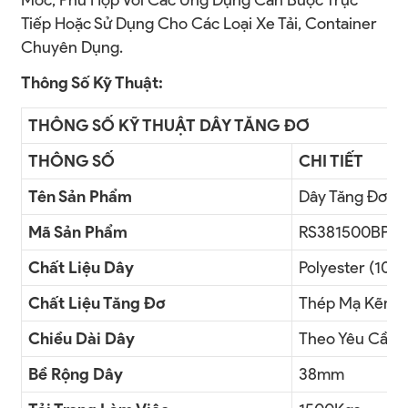
Móc, Phù Hợp Với Các Ứng Dụng Cần Buộc Trực
Tiếp Hoặc Sử Dụng Cho Các Loại Xe Tải, Container
Chuyên Dụng.
Thông Số Kỹ Thuật:
THÔNG SỐ KỸ THUẬT DÂY TĂNG ĐƠ
THÔNG SỐ
CHI TIẾT
Tên Sản Phẩm
Dây Tăng Đơ
Mã Sản Phẩm
RS381500BP
Chất Liệu Dây
Polyester (100
Chất Liệu Tăng Đơ
Thép Mạ Kẽm /
Chiều Dài Dây
Theo Yêu Cầu
Bề Rộng Dây
38mm