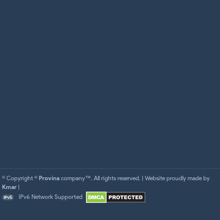
© Copyright ©
Provina
company™. All rights reserved. | Website proudly made by
Kmar
|
IPv6 Network Supported