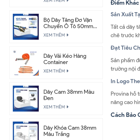
XEM THÊM
Điểm Khác
Sản Xuất T
Bộ Dây Tăng Đơ Vận
Chuyển Ô Tô 50mm
Tất cả dây t
2.5 Tấn
chẽ trước kh
XEM THÊM
Đạt Tiêu C
Dây Vải Kéo Hàng
Sản phẩm đư
Container
trường nội đ
XEM THÊM
In Logo Th
Dây Cam 38mm Màu
Provina hỗ t
Đen
nâng cao hìn
XEM THÊM
Cách Bảo 
Dây Khóa Cam 38mm
Màu Trắng