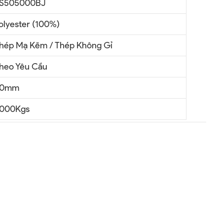
S505000BJ
olyester (100%)
hép Mạ Kẽm / Thép Không Gỉ
heo Yêu Cầu
50mm
000Kgs