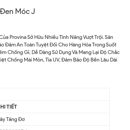
 Đen Móc J
Của Provina Sở Hữu Nhiều Tính Năng Vượt Trội. Sản
o Đảm An Toàn Tuyệt Đối Cho Hàng Hóa Trong Suốt
ẽm Chống Gỉ, Dễ Dàng Sử Dụng Và Mang Lại Độ Chắc
Biệt Chống Mài Mòn, Tia UV, Đảm Bảo Độ Bền Lâu Dài
HI TIẾT
ây Tăng Đơ