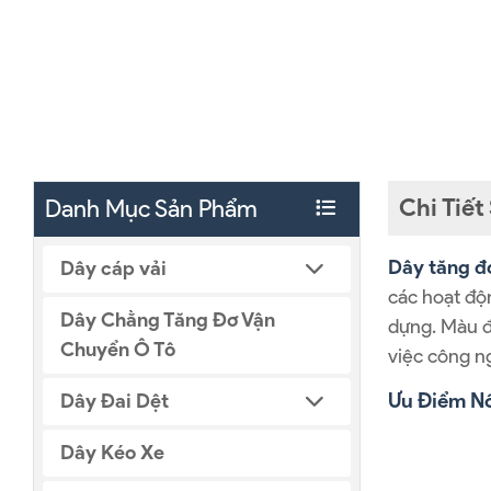
Chi Tiế
Danh Mục Sản Phẩm
Dây tăng đ
Dây cáp vải
các hoạt độn
Dây Chằng Tăng Đơ Vận
dựng. Màu đ
Chuyển Ô Tô
việc công n
Ưu Điểm N
Dây Đai Dệt
Dây Kéo Xe