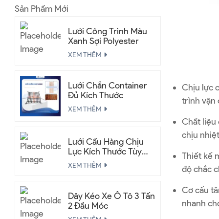
Sản Phẩm Mới
Lưới Công Trình Màu
Xanh Sợi Polyester
XEM THÊM
Lưới Chắn Container
Chịu lực 
Đủ Kích Thước
trình vận 
XEM THÊM
Chất liệu
chịu nhiệt
Lưới Cẩu Hàng Chịu
Lực Kích Thước Tùy
Thiết kế 
Chỉnh
XEM THÊM
độ chắc c
Cơ cấu tă
Dây Kéo Xe Ô Tô 3 Tấn
nhanh ch
2 Đầu Móc