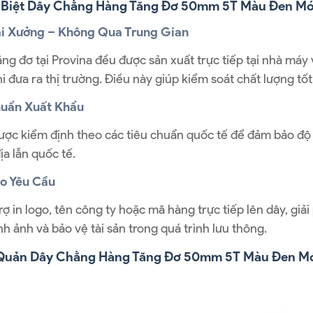
 Biệt Dây Chằng Hàng Tăng Đơ 50mm 5T Màu Đen Móc
ại Xưởng – Không Qua Trung Gian
ăng đơ tại Provina đều được sản xuất trực tiếp tại nhà máy 
i đưa ra thị trường. Điều này giúp kiểm soát chất lượng tốt
huẩn Xuất Khẩu
ợc kiểm định theo các tiêu chuẩn quốc tế để đảm bảo độ a
ịa lẫn quốc tế.
eo Yêu Cầu
rợ in logo, tên công ty hoặc mã hàng trực tiếp lên dây, g
h ảnh và bảo vệ tài sản trong quá trình lưu thông.
Quản Dây Chằng Hàng Tăng Đơ 50mm 5T Màu Đen Mó