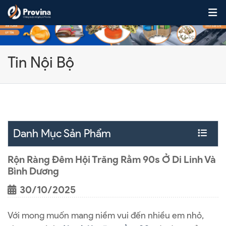
Skip to content
Tin Nội Bộ
Danh Mục Sản Phẩm
Rộn Ràng Đêm Hội Trăng Rằm 90s Ở Di Linh Và
Bình Dương
30/10/2025
Với mong muốn mang niềm vui đến nhiều em nhỏ,