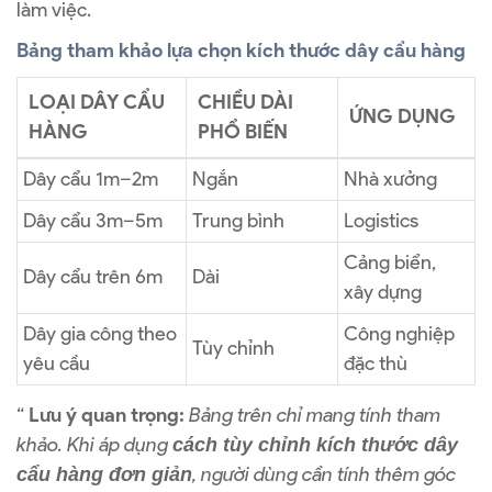
làm việc.
Bảng tham khảo lựa chọn kích thước dây cẩu hàng
LOẠI DÂY CẨU
CHIỀU DÀI
ỨNG DỤNG
HÀNG
PHỔ BIẾN
Dây cẩu 1m–2m
Ngắn
Nhà xưởng
Dây cẩu 3m–5m
Trung bình
Logistics
Cảng biển,
Dây cẩu trên 6m
Dài
xây dựng
Dây gia công theo
Công nghiệp
Tùy chỉnh
yêu cầu
đặc thù
“
Lưu ý quan trọng:
Bảng trên chỉ mang tính tham
khảo. Khi áp dụng
cách tùy chỉnh kích thước dây
, người dùng cần tính thêm góc
cẩu hàng đơn giản