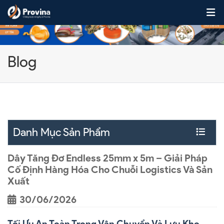
Skip to content
Blog
Danh Mục Sản Phẩm
Dây Tăng Đơ Endless 25mm x 5m – Giải Pháp
Cố Định Hàng Hóa Cho Chuỗi Logistics Và Sản
Xuất
30/06/2026
Tối Ưu An Toàn Trong Vận Chuyển Và Lưu Kho