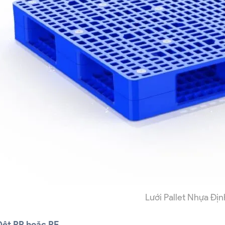
Lưới Pallet Nhựa Địn
 Dệt PP hoặc PE