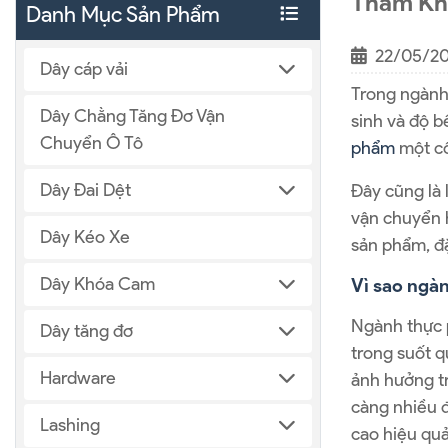
Tham Kh
Danh Mục Sản Phẩm
22/05/2
Dây cáp vải
Trong ngành 
Dây Chằng Tăng Đơ Vận
sinh và độ b
Chuyển Ô Tô
phẩm
một cô
Dây Đai Dệt
Đây cũng là
vận chuyển h
Dây Kéo Xe
sản phẩm, đ
Dây Khóa Cam
Vì sao ngàn
Ngành thực p
Dây tăng đơ
trong suốt q
Hardware
ảnh hưởng tr
càng nhiều đ
Lashing
cao hiệu quả