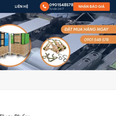
0901548578
G
LIÊN HỆ
NHẬN BÁO GIÁ
Tư vấn 24/7