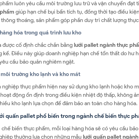
phẩm luôn yêu cầu môi trường lưu trữ và vận chuyển đạt t
 phẩm
giúp hạn chế bụi bẩn tích tụ, đồng thời tạo điều kiệ
 thông thoáng, sản phẩm góp phần duy trì chất lượng thự
 hàng hóa trong quá trình lưu kho
a được cố định chắc chắn bằng
lưới pallet ngành thực ph
 kể. Điều này giúp doanh nghiệp hạn chế tổn thất do hư h
 yêu cầu bảo quản nghiêm ngặt.
 môi trường kho lạnh và kho mát
 nghiệp thực phẩm hiện nay sử dụng kho lạnh hoặc kho m
hoạt động ổn định trong điều kiện nhiệt độ thấp, không ả
hiều kho lạnh lựa chọn để đảm bảo an toàn cho hàng hóa.
ới quấn pallet phổ biến trong ngành chế biến thực p
chế biến thực phẩm, mỗi loại hàng hóa sẽ có yêu cầu bảo 
ghiệp thường lựa chọn những mẫu
lưới quấn pallet ngàn