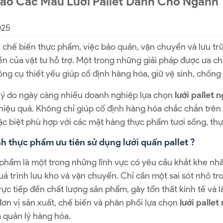
ảo Các Mẫu Lưới Pallet Dành Cho Ngành
025
chế biến thực phẩm, việc bảo quản, vận chuyển và lưu trữ
ền của vật tư hỗ trợ. Một trong những giải pháp được ưa c
ng cụ thiết yếu giúp cố định hàng hóa, giữ vệ sinh, chống 
 lý do ngày càng nhiều doanh nghiệp lựa chọn
lưới pallet
iệu quả. Không chỉ giúp cố định hàng hóa chắc chắn trên 
ặc biệt phù hợp với các mặt hàng thực phẩm tươi sống, th
h thực phẩm ưu tiên sử dụng lưới quấn pallet ?
hẩm là một trong những lĩnh vực có yêu cầu khắt khe nhất
uá trình lưu kho và vận chuyển. Chỉ cần một sai sót nhỏ 
ực tiếp đến chất lượng sản phẩm, gây tổn thất kinh tế và 
ơn vị sản xuất, chế biến và phân phối lựa chọn
lưới palle
 quản lý hàng hóa.