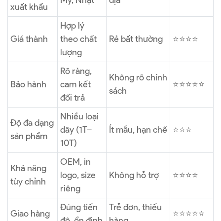
Mỹ, Nhật
địa
xuất khẩu
Hợp lý
Giá thành
theo chất
Rẻ bất thường
⭐⭐⭐⭐
lượng
Rõ ràng,
Không rõ chính
Bảo hành
cam kết
⭐⭐⭐⭐⭐
sách
đổi trả
Nhiều loại
Độ đa dạng
dây (1T–
Ít mẫu, hạn chế
⭐⭐⭐
sản phẩm
10T)
OEM, in
Khả năng
logo, size
Không hỗ trợ
⭐⭐⭐⭐
tùy chỉnh
riêng
Đúng tiến
Trễ đơn, thiếu
Giao hàng
⭐⭐⭐⭐⭐
độ, ổn định
hàng