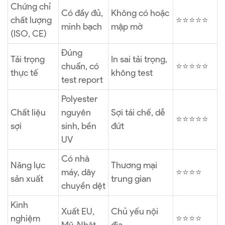
Chứng chỉ
Có đầy đủ,
Không có hoặc
chất lượng
⭐⭐⭐⭐⭐
minh bạch
mập mờ
(ISO, CE)
Đúng
Tải trọng
In sai tải trọng,
chuẩn, có
⭐⭐⭐⭐⭐
thực tế
không test
test report
Polyester
Chất liệu
nguyên
Sợi tái chế, dễ
⭐⭐⭐⭐⭐
sợi
sinh, bền
đứt
UV
Có nhà
Năng lực
Thương mại
máy, dây
⭐⭐⭐⭐
sản xuất
trung gian
chuyền dệt
Kinh
Xuất EU,
Chủ yếu nội
nghiệm
⭐⭐⭐⭐