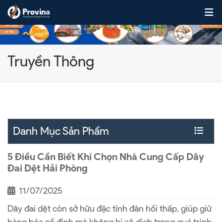
Skip to content
Truyền Thông
Danh Mục Sản Phẩm
5 Điều Cần Biết Khi Chọn Nhà Cung Cấp Dây
Đai Dệt Hải Phòng
11/07/2025
Dây đai dệt còn sở hữu đặc tính đàn hồi thấp, giúp giữ