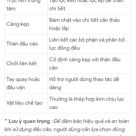
Trục ren trung
Tạo lực kéo hoặc lực ép để tháo
tâm
chi tiết
Bám chặt vào chi tiết cần tháo
Càng kẹp
hoặc lắp
Liên kết các bộ phận và phân bổ
Thân đầu cảo
lực đồng đều
Cố định càng kẹp với thân đầu
Chốt liên kết
cảo
Tay quay hoặc
Hỗ trợ người dùng thao tác dễ
đầu vặn
dàng
Thường là thép hợp kim chịu lực
Vật liệu chế tạo
cao
” Lưu ý quan trọng
:
Để đảm bảo hiệu quả và an toàn
khi sử dụng đầu cảo, người dùng cần lựa chọn đúng