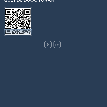
QUÉT ĐỂ ĐƯỢC TƯ VẤN