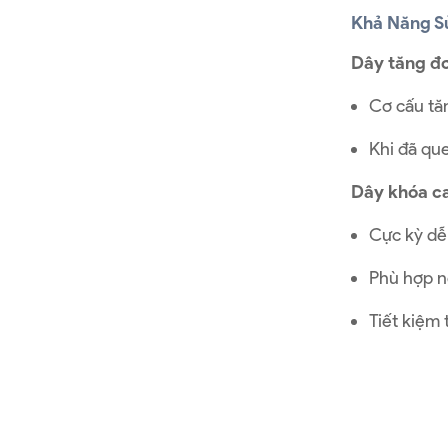
Khả Năng Sử
Dây tăng đơ
Cơ cấu tă
Khi đã que
Dây khóa c
Cực kỳ dễ
Phù hợp n
Tiết kiệm