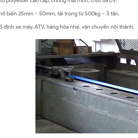
từ polyester cao cấp, chống mài mòn, chịu tia UV.
hổ biến 25mm – 50mm, tải trọng từ 500kg – 3 tấn.
ố định xe máy, ATV, hàng hóa nhẹ, vận chuyển nội thành.