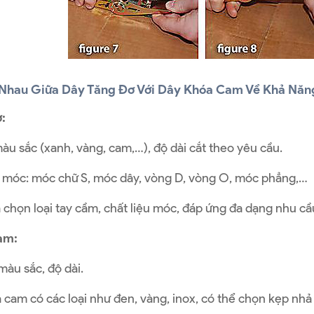
Nhau Giữa Dây Tăng Đơ Với Dây Khóa Cam Về Khả Năn
:
àu sắc (xanh, vàng, cam,…), độ dài cắt theo yêu cầu.
i móc: móc chữ S, móc dây, vòng D, vòng O, móc phẳng,…
 chọn loại tay cầm, chất liệu móc, đáp ứng đa dạng nhu c
am:
màu sắc, độ dài.
cam có các loại như đen, vàng, inox, có thể chọn kẹp nhả