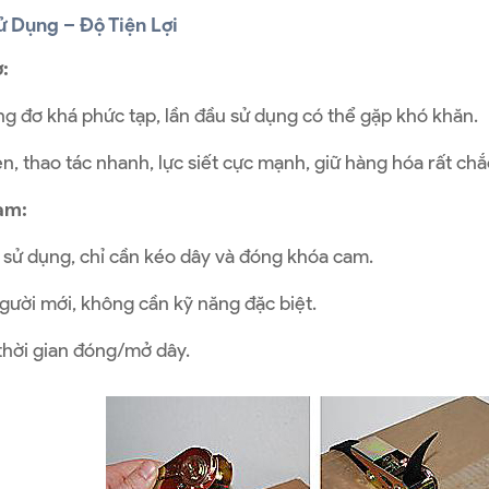
 Dụng – Độ Tiện Lợi
:
ng đơ khá phức tạp, lần đầu sử dụng có thể gặp khó khăn.
n, thao tác nhanh, lực siết cực mạnh, giữ hàng hóa rất chắ
am:
 sử dụng, chỉ cần kéo dây và đóng khóa cam.
gười mới, không cần kỹ năng đặc biệt.
 thời gian đóng/mở dây.