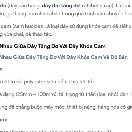
 đơ
(dây cảo hàng,
dây đai tăng đơ
, ratchet strap): Là loạ
ớn, giữ hàng hóa chắc chắn trong quá trình vận chuyển hoặ
 cam
(cam buckle): Là loại dây sử dụng khóa cam để siết 
ng vừa phải, dễ thao tác.
Nhau Giữa Dây Tăng Đơ Với Dây Khóa Cam
Nhau Giữa Dây Tăng Đơ Với Dây Khóa Cam Về Độ Bền
:
uất từ vải polyester siêu bền, chịu lực tốt.
 dạng (25mm – 100mm), tải trọng từ 1 tấn (loại nhỏ) đến 10 
ng để chằng buộc máy móc, thiết bị nặng, hàng hóa có giá 
am: