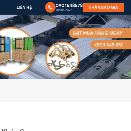
0901548578
G
LIÊN HỆ
NHẬN BÁO GIÁ
Tư vấn 24/7