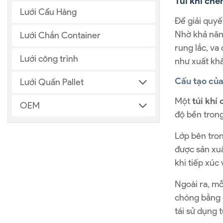
Túi khí chèn
Lưới Cẩu Hàng
Để giải quyế
Nhờ khả năng
Lưới Chắn Container
rung lắc, va
Lưới công trình
như xuất khẩ
Cấu tạo của
Lưới Quấn Pallet
Một
túi khí
OEM
độ bền trong
Lớp bên tron
được sản xuấ
khi tiếp xúc
Ngoài ra, m
chóng bằng c
tái sử dụng 