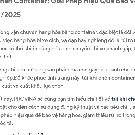
Chèn Container: Giải Pháp Hiệu Quả Bảo V
2/2025
ộng vận chuyển hàng hóa bằng container, đặc biệt là đối v
 việc hàng hóa bị xê dịch, va đập hay nghiêng đổ là rủi r
ner có thể khiến hàng hóa dịch chuyển khi xe phanh gấp, t
i tiết.
ng chỉ làm hư hỏng sản phẩm mà còn gây phát sinh chi phí
ghiệp.Để khắc phục tình trạng này,
túi khí chèn containe
n xuất và xuất khẩu lựa chọn.
ết này, PROVINA sẽ cùng bạn tìm hiểu chi tiết về
túi khí c
bật cho đến cách sử dụng đúng kỹ thuật và các tiêu chí l
 pháp hiệu quả để bảo vệ hàng hóa, giảm thiểu rủi ro tron
ốc tế.