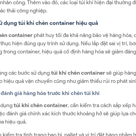
 nhân công. Thêm vào đó, các loại túi khí hiện đại thường đ
ác thải công nghiệp.
 dụng túi khí chèn container hiệu quả
chèn container
phát huy tối đa khả năng bảo vệ hàng hóa, 
thực hiện đúng quy trình sử dụng. Nếu lắp đặt sai vị trí,
 trong container, hiệu quả cố định hàng hóa sẽ giảm đáng 
úng các bước sử dụng
túi khí chèn container
sẽ giúp hàng
o hiệu quả vận chuyển cũng như giảm thiểu rủi ro phát sinh
 đánh giá hàng hóa trước khi chèn túi khí
ử dụng
túi khí chèn container
, cần kiểm tra cách sắp xếp 
iệc đánh giá chính xác kích thước khoảng hở sẽ giúp lựa ch
a hiệu quả.
n kiểm tra tình trạng bao bì, pallet và vị trí đặt hàng nh