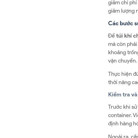
giảm chi phí
giảm lượng r
Các bước sử
Để
túi khí 
mà còn phải 
khoảng trống
vận chuyển.
Thực hiện đ
thời nâng ca
Kiểm tra và
Trước khi s
container. V
định hàng hó
Ngoài ra, cầ