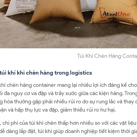
Túi Khí Chèn Hàng Conta
 túi khí khi chèn hàng trong logistics
khí chèn hàng container mang lại nhiều lợi ích đáng kể cho
ối đa nguy cơ va đập và trầy xước giữa các kiện hàng. Tron
g hóa thường gặp phải nhiều rủi ro do sự rung lắc và thay đ
ặn và hấp thụ lực va đập, giảm thiểu rủi ro hư hại.
 chi phí của túi khí chèn thấp hơn nhiều so với các vật liệ
 dễ dàng lắp đặt, túi khí giúp doanh nghiệp tiết kiệm thời g