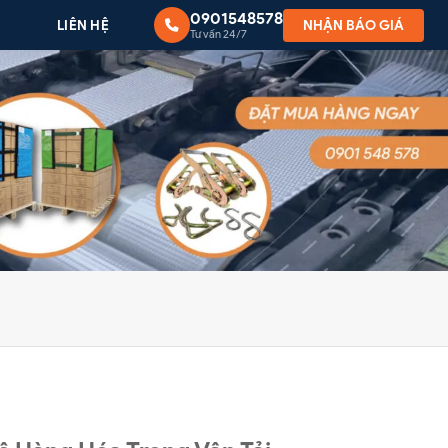
0901548578
G
LIÊN HỆ
NHẬN BÁO GIÁ
Tư vấn 24/7