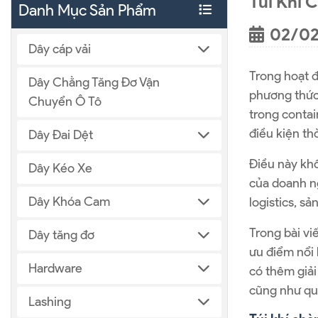
Túi Khí 
Danh Mục Sản Phẩm
02/0
Dây cáp vải
Trong hoạt đ
Dây Chằng Tăng Đơ Vận
phương thức,
Chuyển Ô Tô
trong contai
điều kiện thờ
Dây Đai Dệt
Điều này khô
Dây Kéo Xe
của doanh n
Dây Khóa Cam
logistics, sả
Trong bài vi
Dây tăng đơ
ưu điểm nổi 
Hardware
có thêm giải
cũng như qu
Lashing