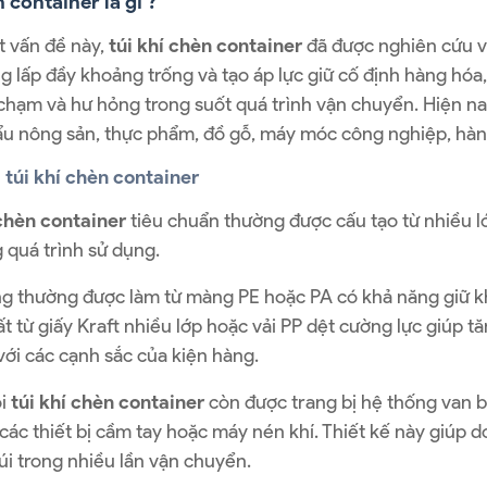
 container là gì ?
t vấn đề này,
túi khí chèn container
đã được nghiên cứu và
 lấp đầy khoảng trống và tạo áp lực giữ cố định hàng hóa
 chạm và hư hỏng trong suốt quá trình vận chuyển. Hiện na
u nông sản, thực phẩm, đồ gỗ, máy móc công nghiệp, hàng đ
 túi khí chèn container
 chèn container
tiêu chuẩn thường được cấu tạo từ nhiều l
 quá trình sử dụng.
g thường được làm từ màng PE hoặc PA có khả năng giữ khí 
t từ giấy Kraft nhiều lớp hoặc vải PP dệt cường lực giúp 
 với các cạnh sắc của kiện hàng.
ỗi
túi khí chèn container
còn được trang bị hệ thống van 
ác thiết bị cầm tay hoặc máy nén khí. Thiết kế này giúp 
túi trong nhiều lần vận chuyển.