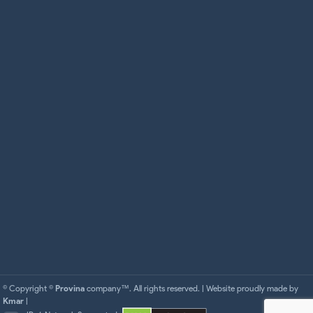
© Copyright ©
Provina
company™. All rights reserved. | Website proudly made by
Kmar
|