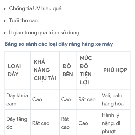
Chống tia UV hiệu quả.
Tuổi thọ cao.
Ít giãn trong quá trình sử dụng.
Bảng so sánh các loại dây ràng hàng xe máy
MỨC
KHẢ
LOẠI
ĐỘ
ĐỘ
NĂNG
PHÙ HỢP
DÂY
BỀN
TIỆN
CHỊU TẢI
LỢI
Dây khóa
Vali, balo,
Cao
Cao
Rất cao
cam
hàng hóa
Hành lý
Dây tăng
Rất
Rất cao
Cao
nặng, đi
đơ
cao
phượt