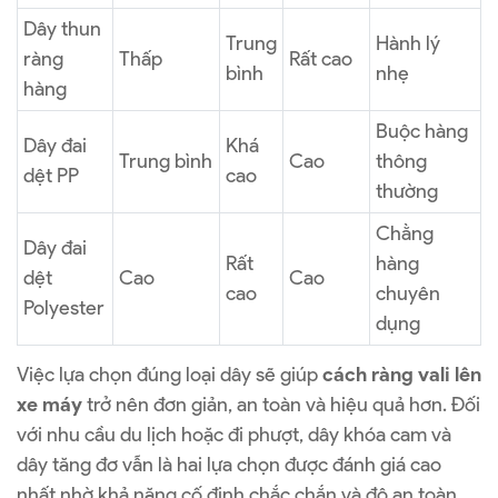
Dây thun
Trung
Hành lý
ràng
Thấp
Rất cao
bình
nhẹ
hàng
Buộc hàng
Dây đai
Khá
Trung bình
Cao
thông
dệt PP
cao
thường
Chằng
Dây đai
Rất
hàng
dệt
Cao
Cao
cao
chuyên
Polyester
dụng
Việc lựa chọn đúng loại dây sẽ giúp
cách ràng vali lên
xe máy
trở nên đơn giản, an toàn và hiệu quả hơn. Đối
với nhu cầu du lịch hoặc đi phượt, dây khóa cam và
dây tăng đơ vẫn là hai lựa chọn được đánh giá cao
nhất nhờ khả năng cố định chắc chắn và độ an toàn