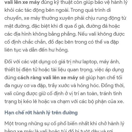
vali lên xe máy
đúng kỹ thuật còn giúp bảo vệ hành lý
khỏi các tác động bên ngoài. Trong quá trình di
chuyển, xe máy thường xuyên phải chịu rung động từ
mặt đường, đặc biệt khi đi qua ổ gà, đường đá hoặc
các địa hình không bằng phẳng. Nếu vali không được
cố định chắc chắn, đồ đạc bên trong có thể va đập
liên tục và dẫn đến hư hỏng.
Đối với các vật dụng có giá trị như laptop, máy ảnh,
thiết bị điện tử hoặc tài liệu quan trọng, việc áp dụng
đúng
cách ràng vali lên xe máy
sẽ giúp hạn chế tối
đa nguy cơ va đập, trầy xước và hỏng hóc. Đồng thời,
vali cũng được giữ cố định ở vị trí an toàn, tránh tình
trạng bị kéo lê hoặc va chạm với các bộ phận của xe.
Hạn chế rớt hành lý trên đường
Một trong những sự cố phổ biến nhất khi chở hành lý
bằng xe máy là vali hoặc túi đồ bị tuột dây và rơi