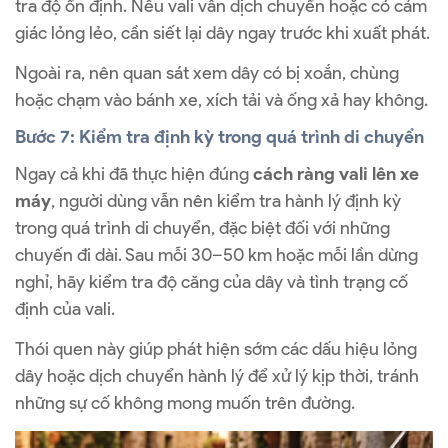
tra độ ổn định. Nếu vali vẫn dịch chuyển hoặc có cảm
giác lỏng lẻo, cần siết lại dây ngay trước khi xuất phát.
Ngoài ra, nên quan sát xem dây có bị xoắn, chùng
hoặc chạm vào bánh xe, xích tải và ống xả hay không.
Bước 7: Kiểm tra định kỳ trong quá trình di chuyển
Ngay cả khi đã thực hiện đúng
cách ràng vali lên xe
máy
, người dùng vẫn nên kiểm tra hành lý định kỳ
trong quá trình di chuyển, đặc biệt đối với những
chuyến đi dài. Sau mỗi 30–50 km hoặc mỗi lần dừng
nghỉ, hãy kiểm tra độ căng của dây và tình trạng cố
định của vali.
Thói quen này giúp phát hiện sớm các dấu hiệu lỏng
dây hoặc dịch chuyển hành lý để xử lý kịp thời, tránh
những sự cố không mong muốn trên đường.