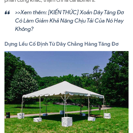
phần cứng khác, thậm chí là carabiners.
>>Xem thêm:
[KIẾN THỨC] Xoắn Dây Tăng Đơ
Có Làm Giảm Khả Năng Chịu Tải Của Nó Hay
Không?
Dựng Lều Cố Định Từ Dây Chằng Hàng Tăng Đơ