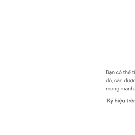
Bạn có thể t
đó, cần được
mong manh. 
Ký hiệu trê