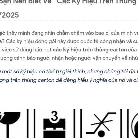
Bạn Nên Biết Về “Các Ký Hiệu Trên Thùng
/2025
iờ thấy mình đang nhìn chằm chằm vào bao bì của mình và
ưa? Các ký hiệu đóng gói này được quốc tế công nhận và c
ù việc sử dụng hầu hết
các ký hiệu trên thùng carton
của 
tượng cảnh báo người nhận hoặc người vận chuyển về nhữn
một số ký hiệu có thể tự giải thích, nhưng chúng tôi đã
ợng trên thùng carton dễ dàng hiểu ý nghĩa của nó và cũ