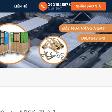
0901548578
G
LIÊN HỆ
NHẬN BÁO GIÁ
Tư vấn 24/7