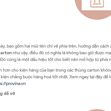
này, bao gồm hai mũi tên chỉ về phía trên, hướng dẫn các
carton
như vậy, điều đó có nghĩa là không bao giờ được m
. Đó cũng là một dấu hiệu tốt cho biết nên mở hộp từ phía 
n hơn cho kiện hàng của bạn trong các thùng carton khôn
ụ kiện chằng buộc hàng hoá tốt nhất. Xem ngay tại đây đ
s://provina.vn
g dễ vỡ