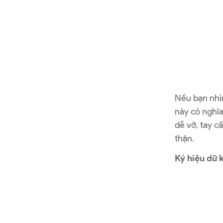
Nếu bạn nhì
này có nghĩa
dễ vỡ, tay c
thận.
Ký hiệu dữ 