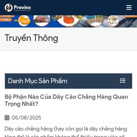
Skip to content
Truyền Thông
Danh Mục Sản Phẩm
Bộ Phận Nào Của Dây Cảo Chằng Hàng Quan
Trọng Nhất?
05/08/2025
Dây cảo chằng hàng (hay còn gọi là dây chằng hàng