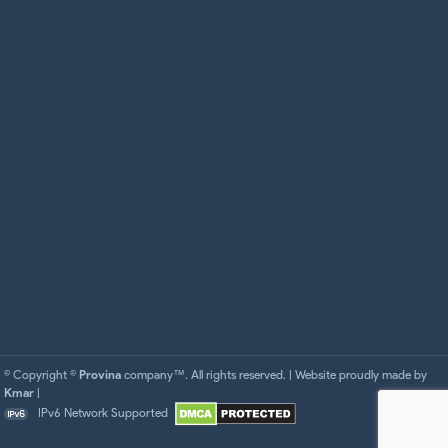
© Copyright ©
Provina
company™. All rights reserved. | Website proudly made by
Kmar
|
IPv6 Network Supported