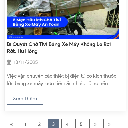
Bí Quyết Chở Tivi Bằng Xe Máy Không Lo Rơi
Rớt, Hư Hỏng
13/11/2025
Việc vận chuyển các thiết bị điện tử có kích thước
lớn bằng xe máy luôn tiềm ẩn nhiều rủi ro nếu
không thực hiện đúng cách. Trong đó, chở tivi
bằng xe máy là tình huống khá phổ biến…
Xem Thêm
«
1
2
3
4
5
»
»